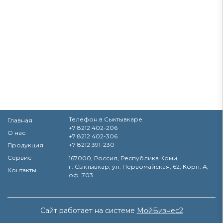
Телефон в Сыктывкаре
Главная
+7 8212 402-206
О нас
+7 8212 402-306
+7 8212 391-230
Продукция
Сервис
167000, Россия, Республика Коми,
г. Сыктывкар, ул. Первомайская, 62, Корп. А,
Контакты
оф. 703
Сайт работает на системе
МойБизнес2